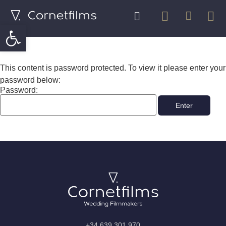
Abrir barra de herramientas
This content is password protected. To view it please enter your
password below:
Password:
+34 639 301 970