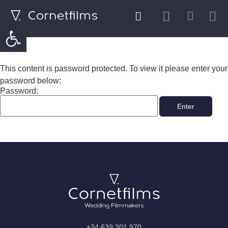
Abrir barra de herramientas
This content is password protected. To view it please enter your
password below:
Password:
+34 639 301 970