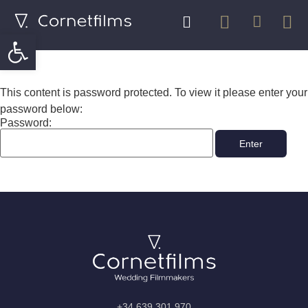
Abrir barra de herramientas
This content is password protected. To view it please enter your
password below:
Password:
+34 639 301 970