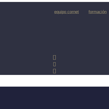
equipo cornet
formación
sword below: