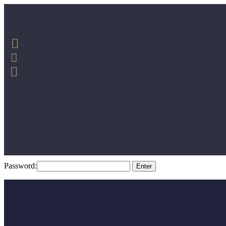
This content is password protected. To view it please enter your pas
Password: